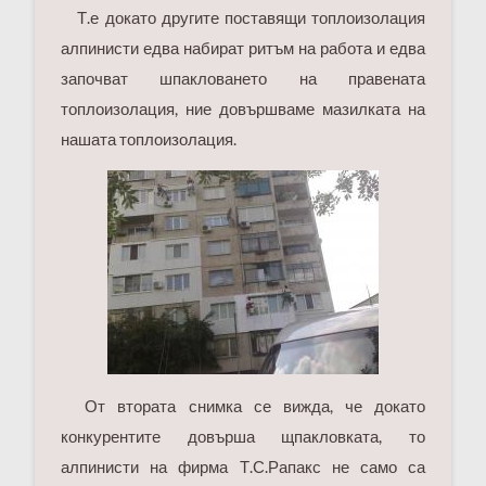
Т.е докато другите поставящи топлоизолация
алпинисти едва набират ритъм на работа и едва
започват шпакловането на правената
топлоизолация, ние довършваме мазилката на
нашата топлоизолация.
От втората снимка се вижда, че докато
конкурентите довърша щпакловката, то
алпинисти на фирма Т.С.Рапакс не само са