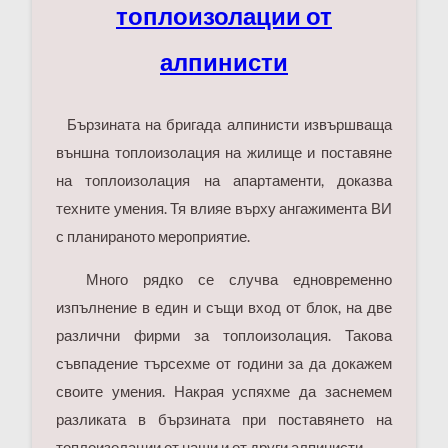
топлоизолации от
алпинисти
Бързината на бригада алпинисти извършваща
външна топлоизолация на жилище и поставяне
на топлоизолация на апартаменти, доказва
техните умения. Тя влияе върху ангажимента ВИ
с планираното мероприятие.
Много рядко се случва едновременно
изпълнение в един и същи вход от блок, на две
различни фирми за топлоизолация. Такова
съвпадение търсехме от години за да докажем
своите умения. Накрая успяхме да заснемем
разликата в бързината при поставянето на
топлоизолации от наши и от други алпинисти