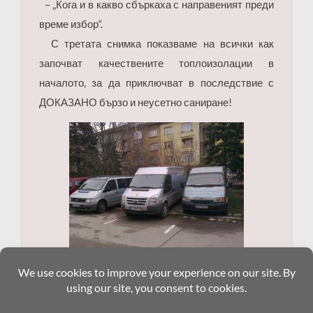
– „Кога и в какво сбъркаха с направеният преди
време избор“.
С третата снимка показваме на всички как
започват качествените топлоизолации в
началото, за да приключват в последствие с
ДОКАЗАНО бързо и неусетно саниране!