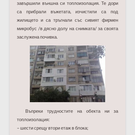
завършили външна си топлоизолация. Те дори
са прибрали въжетата, изчистили са под
жилището и са тръгнали със сивият фирмен
микробус /в дясно долу на снимката/ за своята
заслужена почивка.
Въпреки трудностите на обекта ни за
топлоизолация:
– шести срещу втори етаж в блока;