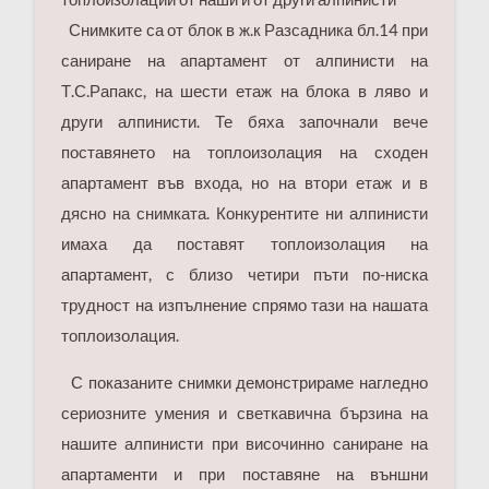
Снимките са от блок в ж.к Разсадника бл.14 при
саниране на апартамент от алпинисти на
Т.С.Рапакс, на шести етаж на блока в ляво и
други алпинисти. Те бяха започнали вече
поставянето на топлоизолация на сходен
апартамент във входа, но на втори етаж и в
дясно на снимката. Конкурентите ни алпинисти
имаха да поставят топлоизолация на
апартамент, с близо четири пъти по-ниска
трудност на изпълнение спрямо тази на нашата
топлоизолация.
С показаните снимки демонстрираме нагледно
сериозните умения и светкавична бързина на
нашите алпинисти при височинно саниране на
апартаменти и при поставяне на външни