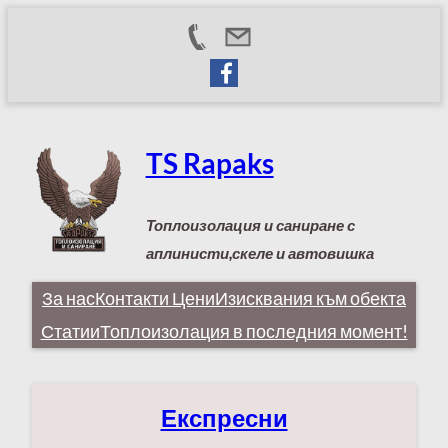
Към
съдържанието
TS Rapaks
Топлоизолация и саниране с
аплинисти,скеле и автовишка
За нас
Контакти
Цени
Изисквания към обекта
Статии
Топлоизолация в последния момент!
Експресни