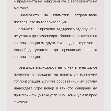
– преднината на конкурентите в започването на
монтажа;
– наличието на климатик, затрудняващ
поставянето на топлоизолация;
– наличиета на пречещо ни дървото отдолу и т.н.,
не успяхя да компенсират бавното поставяне на
топлоизолация от другите и ние до четири часът
следобед успяхме да приключим своята
топлоизолация.
Това даде възможност на клиентите ни да се
почерпят и порадват на новата си естетична
топлоизолация. Другите собственици им остава
надеждата утре вечер и тяхното саниране да
приключи също така успешно. Неминуем въпрос
е и този: