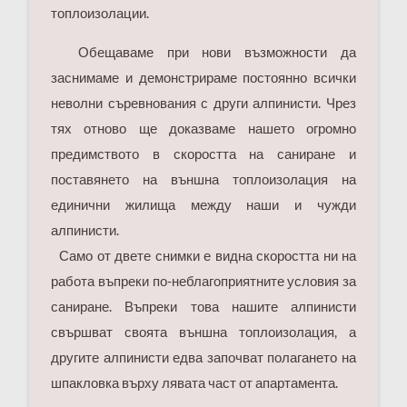
топлоизолации.
Обещаваме при нови възможности да
заснимаме и демонстрираме постоянно всички
неволни съревнования с други алпинисти. Чрез
тях отново ще доказваме нашето огромно
предимството в скоростта на саниране и
поставянето на външна топлоизолация на
единични жилища между наши и чужди
алпинисти.
Само от двете снимки е видна скоростта ни на
работа въпреки по-неблагоприятните условия за
саниране. Въпреки това нашите алпинисти
свършват своята външна топлоизолация, а
другите алпинисти едва започват полагането на
шпакловка върху лявата част от апартамента.