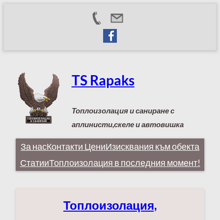
Към
съдържанието
TS Rapaks
Топлоизолация и саниране с
аплинисти,скеле и автовишка
За нас
Контакти
Цени
Изисквания към обекта
Статии
Топлоизолация в последния момент!
Топлоизолация,