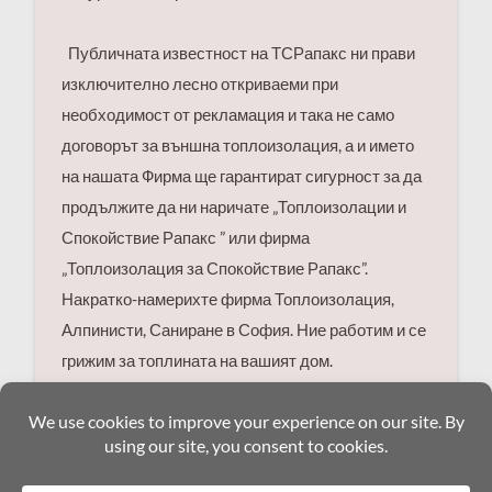
Публичната известност на ТСРапакс ни прави
изключително лесно откриваеми при
необходимост от рекламация и така не само
договорът за външна топлоизолация, а и името
на нашата Фирма ще гарантират сигурност за да
продължите да ни наричате „Топлоизолации и
Спокойствие Рапакс ” или фирма
„Топлоизолация за Спокойствие Рапакс”.
Накратко-намерихте фирма Топлоизолация,
Алпинисти, Саниране в София. Ние работим и се
грижим за топлината на вашият дом.