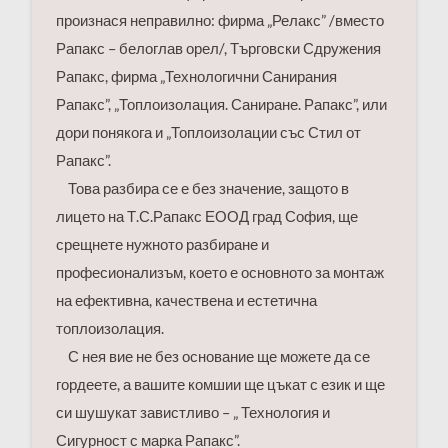
произнася неправилно: фирма „Релакс” /вместо
Рапакс – белоглав орел/, Търговски Сдружения
Рапакс, фирма „Технологични Санирания
Рапакс”, „Топлоизолация. Саниране. Рапакс”, или
дори понякога и „Топлоизолации със Стил от
Рапакс”.
Това разбира се е без значение, защото в
лицето на Т.С.Рапакс ЕООД град София, ще
срещнете нужното разбиране и
професионализъм, което е основното за монтаж
на ефективна, качествена и естетична
топлоизолация.
С нея вие не без основание ще можете да се
гордеете, а вашите комшии ще цъкат с език и ще
си шушукат завистливо – „ Технология и
Сигурност с марка Рапакс”.