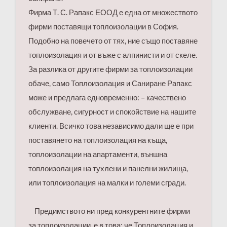
Фирма Т. С. Рапакс ЕООД е една от множеството
фирми поставящи топлоизолации в София.
Подобно на повечето от тях, ние също поставяне
топлоизолация и от въже с алпинисти и от скеле.
За разлика от другите фирми за топлоизолации
обаче, само Топлоизолация и Саниране Рапакс
може и предлага едновременно: – качествено
обслужване, сигурност и спокойствие на нашите
клиенти. Всичко това независимо дали ще е при
поставянето на топлоизолация на къща,
топлоизолации на апартаменти, външна
топлоизолация на тухлени и панелни жилища,
или топлоизолация на малки и големи сгради.
Предимството ни пред конкурентните фирми
за топлоизолации, е в това; че Топлоизолация и