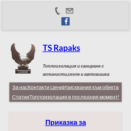
Към
съдържанието
TS Rapaks
Топлоизолация и саниране с
аплинисти,скеле и автовишка
За нас
Контакти
Цени
Изисквания към обекта
Статии
Топлоизолация в последния момент!
Приказка за