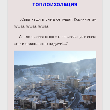
топлоизолация
„Сиви къщи в снега се гушат. Комините им
пушат, пушат, пушат.
До тях красива къща с топлоизолация в снега
стои и коминът и пък не дими!….”