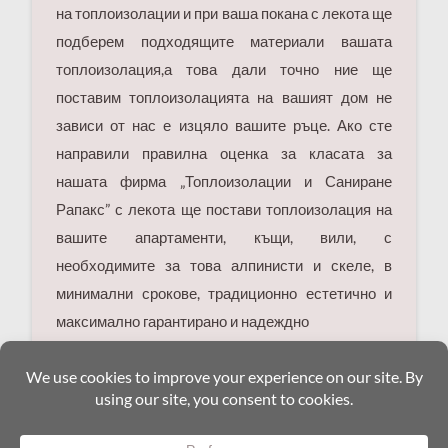
на топлоизолации и при ваша покана с лекота ще
подберем подходящите материали вашата
топлоизолация,а това дали точно ние ще
поставим топлоизолацията на вашият дом не
зависи от нас е изцяло вашите ръце. Ако сте
направили правилна оценка за класата за
нашата фирма „Топлоизолации и Саниране
Рапакс” с лекота ще постави топлоизолация на
вашите апартаменти, къщи, вили, с
необходимите за това алпинисти и скеле, в
минимални срокове, традиционно естетично и
максимално гарантирано и надеждно
We use cookies to ensure that we give you the best