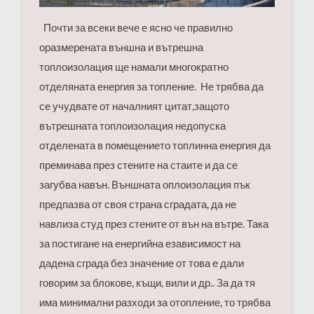
Почти за всеки вече е ясно че правилно
оразмерената външна и вътрешна
топлоизолация ще намали многократно
отделяната енергия за топление. Не трябва да
се учудвате от началният цитат,защото
вътрешната топлоизолация недопуска
отделената в помещението топлинна енергия да
преминава през стените на стаите и да се
загубва навън. Външната оплоизолация пък
предпазва от своя страна сградата, да не
навлиза студ през стените от вън на вътре. Така
за постигане на енергийна езависимост на
дадена сграда без значение от това е дали
говорим за блокове, къщи, вили и др.. За да тя
има минимални разходи за отопление, то трябва