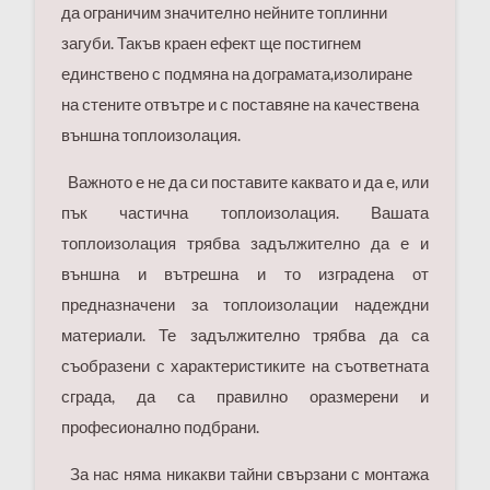
да ограничим значително нейните топлинни
загуби. Такъв краен ефект ще постигнем
единствено с подмяна на дограмата,изолиране
на стените отвътре и с поставяне на качествена
външна топлоизолация.
Важното е не да си поставите каквато и да е, или
пък частична топлоизолация. Вашата
топлоизолация трябва задължително да е и
външна и вътрешна и то изградена от
предназначени за топлоизолации надеждни
материали. Те задължително трябва да са
съобразени с характеристиките на съответната
сграда, да са правилно оразмерени и
професионално подбрани.
За нас няма никакви тайни свързани с монтажа